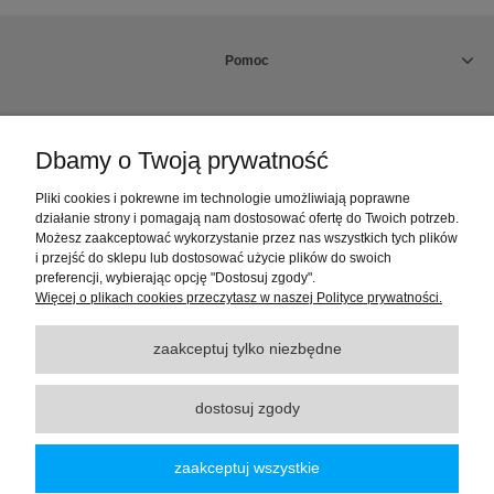
Pomoc
Rabaty
Dbamy o Twoją prywatność
Dostawa, płatności i rabaty
Pliki cookies i pokrewne im technologie umożliwiają poprawne
działanie strony i pomagają nam dostosować ofertę do Twoich potrzeb.
Możesz zaakceptować wykorzystanie przez nas wszystkich tych plików
Reklamacje i zwroty
i przejść do sklepu lub dostosować użycie plików do swoich
preferencji, wybierając opcję "Dostosuj zgody".
Więcej o plikach cookies przeczytasz w naszej Polityce prywatności.
Moje konto
zaakceptuj tylko niezbędne
Informacje
dostosuj zgody
pokaż pełną wersję strony
zaakceptuj wszystkie
Sklep internetowy Shoper.pl