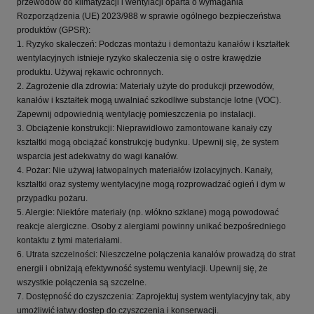
przewodów do klimatyzacji i wentylacji oparta o wymagania
Rozporządzenia (UE) 2023/988 w sprawie ogólnego bezpieczeństwa
produktów (GPSR):
1. Ryzyko skaleczeń: Podczas montażu i demontażu kanałów i kształtek
wentylacyjnych istnieje ryzyko skaleczenia się o ostre krawędzie
produktu. Używaj rękawic ochronnych.
2. Zagrożenie dla zdrowia: Materiały użyte do produkcji przewodów,
kanałów i kształtek mogą uwalniać szkodliwe substancje lotne (VOC).
Zapewnij odpowiednią wentylację pomieszczenia po instalacji.
3. Obciążenie konstrukcji: Nieprawidłowo zamontowane kanały czy
kształtki mogą obciążać konstrukcję budynku. Upewnij się, że system
wsparcia jest adekwatny do wagi kanałów.
4. Pożar: Nie używaj łatwopalnych materiałów izolacyjnych. Kanały,
kształtki oraz systemy wentylacyjne mogą rozprowadzać ogień i dym w
przypadku pożaru.
5. Alergie: Niektóre materiały (np. włókno szklane) mogą powodować
reakcje alergiczne. Osoby z alergiami powinny unikać bezpośredniego
kontaktu z tymi materiałami.
6. Utrata szczelności: Nieszczelne połączenia kanałów prowadzą do strat
energii i obniżają efektywność systemu wentylacji. Upewnij się, że
wszystkie połączenia są szczelne.
7. Dostępność do czyszczenia: Zaprojektuj system wentylacyjny tak, aby
umożliwić łatwy dostęp do czyszczenia i konserwacji.