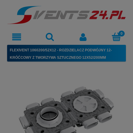
FLEXIVENT 1060200/52X12 - ROZDZIELACZ PODWÓJNY 12-
KRÓĆCOWY Z TWORZYWA SZTUCZNEGO 12X52/200MM