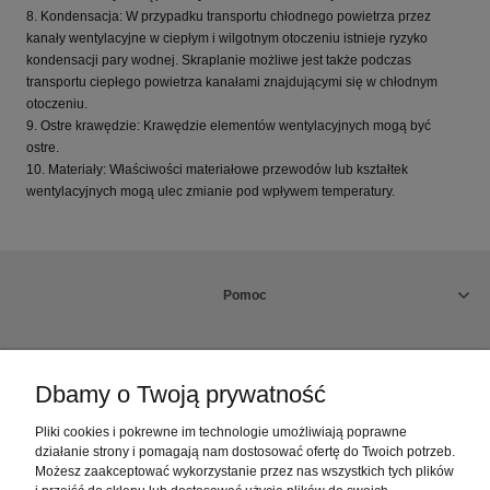
8. Kondensacja: W przypadku transportu chłodnego powietrza przez
kanały wentylacyjne w ciepłym i wilgotnym otoczeniu istnieje ryzyko
kondensacji pary wodnej. Skraplanie możliwe jest także podczas
transportu ciepłego powietrza kanałami znajdującymi się w chłodnym
otoczeniu.
9. Ostre krawędzie: Krawędzie elementów wentylacyjnych mogą być
ostre.
10. Materiały: Właściwości materiałowe przewodów lub kształtek
wentylacyjnych mogą ulec zmianie pod wpływem temperatury.
Pomoc
Rabaty
Dbamy o Twoją prywatność
Dostawa, płatności i rabaty
Pliki cookies i pokrewne im technologie umożliwiają poprawne
działanie strony i pomagają nam dostosować ofertę do Twoich potrzeb.
Możesz zaakceptować wykorzystanie przez nas wszystkich tych plików
Reklamacje i zwroty