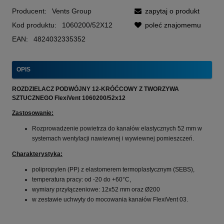
Producent:
Vents Group
zapytaj o produkt
Kod produktu:
1060200/52X12
poleć znajomemu
EAN:
4824032335352
OPIS
ROZDZIELACZ PODWÓJNY 12-KRÓĆCOWY Z TWORZYWA
SZTUCZNEGO FlexiVent 1060200/52x12
Zastosowanie:
Rozprowadzenie powietrza do kanałów elastycznych 52 mm w
systemach wentylacji nawiewnej i wywiewnej pomieszczeń.
Charakterystyka:
polipropylen (PP) z elastomerem termoplastycznym (SEBS),
temperatura pracy: od -20 do +60°С,
wymiary przyłączeniowe: 12x52 mm oraz Ø200
w zestawie uchwyty do mocowania kanałów FlexiVent 03.