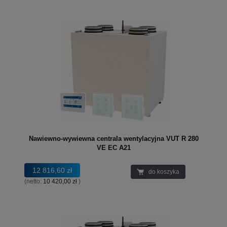
Nawiewno-wywiewna centrala wentylacyjna VUT R 280
VE EC A21
12 816,60 zł
do koszyka
(netto:
10 420,00 zł
)