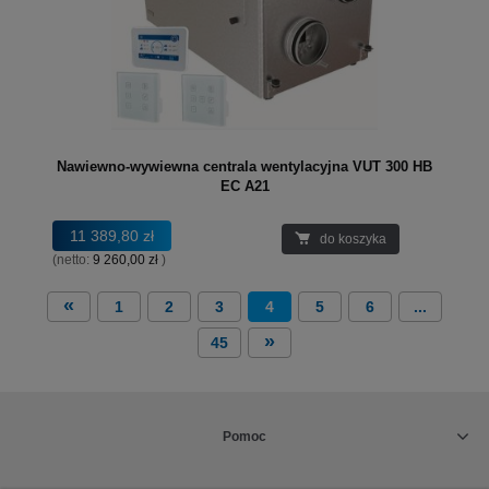
Nawiewno-wywiewna centrala wentylacyjna VUT 300 HB
EC A21
11 389,80 zł
do koszyka
(netto:
9 260,00 zł
)
«
1
2
3
4
5
6
...
»
45
Pomoc