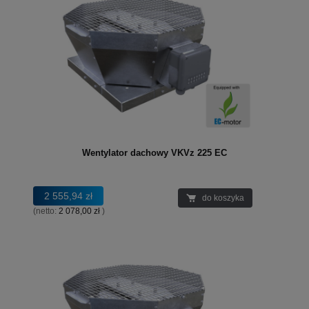
Wentylator dachowy VKVz 225 EC
2 555,94 zł
do koszyka
(netto:
2 078,00 zł
)