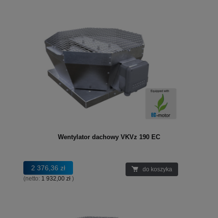
Wentylator dachowy VKVz 190 EC
2 376,36 zł
do koszyka
(netto:
1 932,00 zł
)