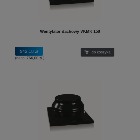
Wentylator dachowy VKMK 150
942,18 zł
do koszyka
(netto:
766,00 zł
)