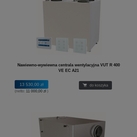
Nawiewno-wywiewna centrala wentylacyjna VUT R 400
VE EC A21
13 530,00 zł
do koszyka
(netto:
11 000,00 zł
)