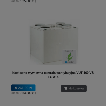
(netto:
1 259,00 zł
)
Nawiewno-wywiewna centrala wentylacyjna VUT 160 VB
EC A14
9 261,90 zł
do koszyka
(netto:
7 530,00 zł
)