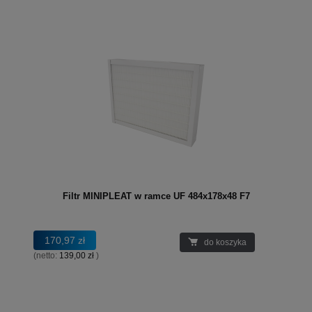
Filtr MINIPLEAT w ramce UF 484x178x48 F7
170,97 zł
do koszyka
(netto:
139,00 zł
)