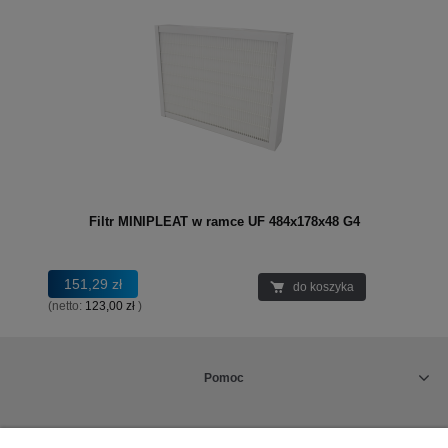
Filtr MINIPLEAT w ramce UF 484x178x48 G4
151,29 zł
do koszyka
(netto:
123,00 zł
)
Pomoc
Rabaty