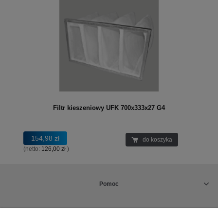
Filtr kieszeniowy UFK 700x333x27 G4
154,98 zł
do koszyka
(netto:
126,00 zł
)
Pomoc
Rabaty