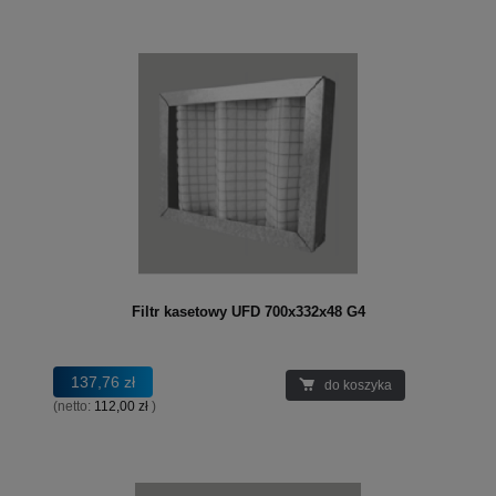
Filtr kasetowy UFD 700x332x48 G4
137,76 zł
do koszyka
(netto:
112,00 zł
)