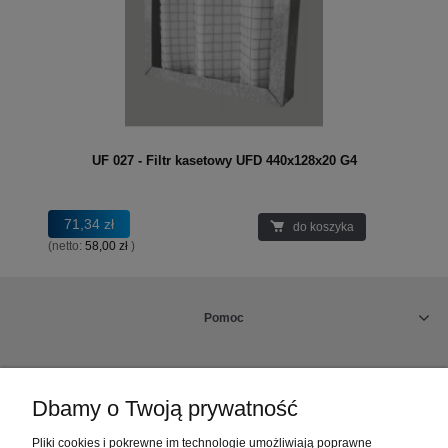
UF 027 - Filtr kasetowy UFD 440x128x20 G4
71,34 zł
do koszyka
(netto:
58,00 zł
)
Pomoc
Rabaty
Dbamy o Twoją prywatność
Dostawa, płatności i rabaty
Pliki cookies i pokrewne im technologie umożliwiają poprawne